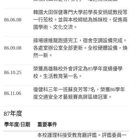
韓國大田保健專門大學前學長安炳斌教授等
86.06.08
一行蒞校。並與本校締結為姊妹校，促進兩
國學術、文化交流。
操場速維龍跑道完工，宿舍空調設備完成。
86.09.08
各處室辦公室全部更新。全校硬體設備，煥
然一新。
榮獲高雄縣校外會評定為85學年度績優學
86.10.25
校。生活教育第一名。
復健科三年一班蘇良芳等7名，榮獲86學年
86.11.06
度交通安全才藝競賽高屏區總冠軍。
87年度
學年度/日期
重要事件
本校護理科接受教育廳評鑑。評鑑委員一