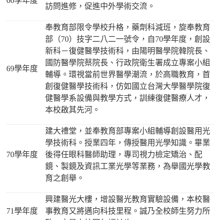
66學年度
訪問進修，促進中外學術交流。
奉教育部限令學校升格，藥劑科減班，旋奉教育
部（70）技字二八二一號令，自70學年度，創設
新科－復健醫學技術科，由陽明醫學院韓院長、
國防醫學院蔡院長、行政院衛生署成立專案小組
69學年度
輔導。環視當前世界醫學潮流，於高職教育，首
創復健醫學技術科，仿如國立台灣大學醫學院復
健醫學系設備與教學方式，訓練復健醫療人才，
本校啟其先河。
建大禮堂，並奉教育部專案小組輔導創設醫用光
學技術科。授業四年，傳授醫用光學知識。畢業
70學年度
後得任眼科醫師助理，專司視力檢定矯治、配
鏡、製鏡及資訊工業光學等業務，為舉國光學教
育之創舉。
興建醫光大樓，增設醫光教育實驗設備，本校醫
71學年度
事教育又將邁向科技里程。誠乃全校師生努力所