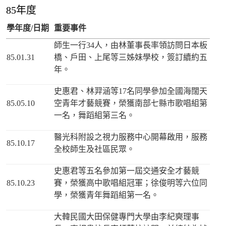
85年度
學年度/日期
重要事件
師生一行34人，由林董事長率領訪問日本板
85.01.31
橋、戶田、上尾等三姊妹學校，簽訂續約五
年。
史惠君、林羿涵等17名同學參加全國海闊天
85.05.10
空青年才藝競賽，榮獲南部七縣市歌唱組第
一名，舞蹈組第三名。
醫光科附設之視力服務中心開幕啟用，服務
85.10.17
全校師生及社區民眾。
史惠君等五名參加第一屆交通安全才藝競
85.10.23
賽，榮獲高中歌唱組冠軍；徐俊明等六位同
學，榮獲青年舞蹈組第一名。
大韓民國大田保健專門大學由李紀奭理事