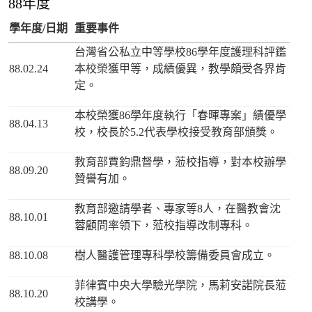
88年度
學年度/日期
重要事件
台灣省公私立中等學校86學年度護理科評鑑
88.02.24
本校榮獲甲等，成績優異，教學頗受各界肯
定。
本校榮獲86學年度執行「春暉專案」績優學
88.04.13
校，校長於5.2代表學校接受教育部頒獎。
教育部賈鈞鼎督學，蒞校指導，對本校辦學
88.09.20
贊譽有加。
教育部邀請學者、專家等8人，在醫教會沈
88.10.01
蓉顧問率領下，蒞校指導改制專科。
88.10.08
樹人醫護管理專科學校籌備委員會成立。
菲律賓中央大學驗光學院，馬莉安諾院長蒞
88.10.20
校講學。