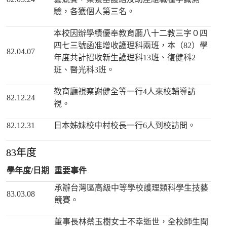
驗，各獲個人第三名。
本校因辦學績優奉教育廳八十二教三字０四
四七三號函准增收護理科兩班，本（82）學
82.04.07
年度共計招收新生護理科13班、復健科2
班、醫光科3班。
教育廳視察謝健全等一行4人來校輔導訪
82.12.24
視。
82.12.31
日本姊妹校中村校長一行6人到校訪問。
83年度
學年度/日期
重要事件
承辦台灣區高級中等學校護理類科學生技藝
83.03.08
競賽。
董事長林蔡玉樹女士不幸逝世，全校師生聞