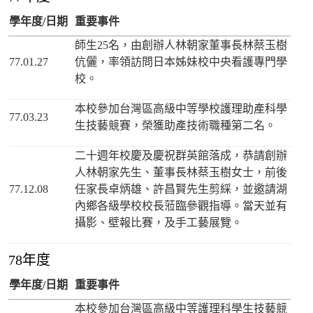
學年度/日期
重要事件
師生25名，由創辦人林朝家董事長林蔡玉樹
77.01.27
伉儷，率領訪問日本姊妹校中央看護專門學
校。
本校參加台灣區高級中等學校護理助產科學
77.03.23
生技藝競賽，榮獲助產技術職種第二名。
二十週年校慶及慶祝群英館落成，恭請創辦
人林朝家先生、董事長林蔡玉樹女士，前後
77.12.08
任家長卓炳雄、許昌賢先生剪綵，並邀請湖
內鄉各級學校校長蒞臨參觀指導。當天並有
攝影、壁報比賽，及手工藝展覽。
78年度
學年度/日期
重要事件
本校參加台灣區高級中等護理科學生技藝競