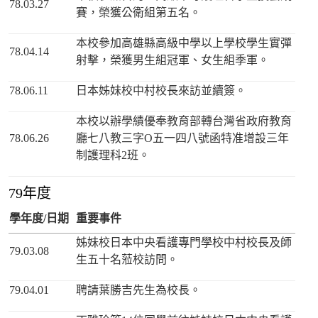
78.03.27
賽，榮獲公衛組第五名。
本校參加高雄縣高級中學以上學校學生實彈
78.04.14
射擊，榮獲男生組冠軍、女生組季軍。
78.06.11
日本姊妹校中村校長來訪並續簽。
本校以辦學績優奉教育部轉台灣省政府教育
78.06.26
廳七八教三字Ο五一四八號函特准增設三年
制護理科2班。
79年度
學年度/日期
重要事件
姊妹校日本中央看護專門學校中村校長及師
79.03.08
生五十名蒞校訪問。
79.04.01
聘請葉勝吉先生為校長。