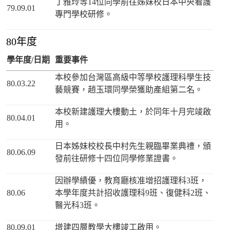
丁雅玲等14位同學前往姊妹校日本中央看護
79.09.01
專門學校研修。
80年度
學年度/日期
重要事件
本校參加台灣區高級中等學校護理科學生技
80.03.22
藝競賽，趙玉環同學榮獲助產組第二名。
本校新建護理大樓動土，於同年十月完竣啟
80.04.01
用。
日本姊妹校校長中村先生親臨畢業典禮，頒
80.06.09
發前往研修十四位同學修業證書。
因辦學績優，教育廳核准增招護理科3班，
80.06
本學年度共計招收護理科9班、復健科2班、
醫光科3班。
80.09.01
增建四層教學大樓竣工啟用。