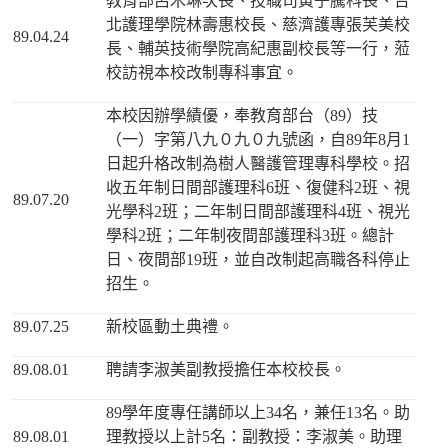
教育部呂木琳次長、技職司黃子騰科長、台
北護理學院林壽惠校長、慈濟護專張芙美校
89.04.24
長、輔英技術學院高紀惠副校長等一行，蒞
校訪視本校改制專科事宜。
本校因辦學績優，奉教育部台（89）技
（一）字第八九０九０九號函，自89年8月1
日起升格改制為樹人醫護管理專科學校。招
收五年制日間部護理科6班、復健科2班、視
89.07.20
光學科2班；二年制日間部護理科4班、視光
學科2班；二年制夜間部護理科3班。總計
日、夜間部19班，並自改制起高職各科停止
招生。
89.07.25
新校區動土典禮。
89.08.01
聘請李淑美副教授擔任本校校長。
89學年度專任講師以上34名，兼任13名。助
89.08.01
理教授以上計5名：副教授：李淑美。助理