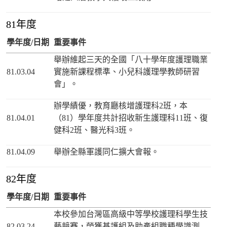
81年度
學年度/日期
重要事件
舉辦維起三天的全國「八十學年度護理職業
81.03.04
實施新課程標準、小兒科護理學教師研習
會」。
辦學績優，教育廳核增護理科2班，本
81.04.01
（81）學年度共計招收新生護理科11班、復
健科2班、醫光科3班。
81.04.09
舉辦全縣軍護同仁擴大會報。
82年度
學年度/日期
重要事件
本校參加台灣區高級中等學校護理科學生技
82.03.24
藝競賽，榮獲基護組及助產組職種學識測