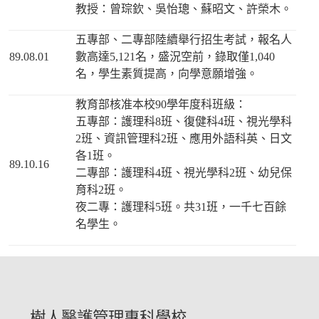
教授：曾琮欽、吳怡璁、蘇昭文、許榮木。
五專部、二專部陸續舉行招生考試，報名人
89.08.01
數高達5,121名，盛況空前，錄取僅1,040
名，學生素質提高，向學意願增強。
教育部核准本校90學年度科班級：
五專部：護理科8班、復健科4班、視光學科
2班、資訊管理科2班、應用外語科英、日文
各1班。
89.10.16
二專部：護理科4班、視光學科2班、幼兒保
育科2班。
夜二專：護理科5班。共31班，一千七百餘
名學生。
樹人醫護管理專科學校