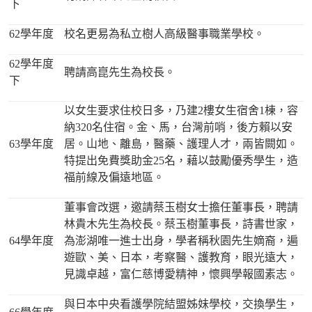
下
62學年度
校名更易為私立樹人高級醫事職業學校。
62學年度
聘請高崑先生為校長。
下
以女生要求住校日多，乃建2樓女生宿舍1棟，容
納320名住宿。金、馬，台灣前哨，後方賴以安
63學年度
居。山地、離島，醫藥、護理人才，兩皆闕如。
特提出免費獎助金25名，藉以鼓勵優秀學生，造
福前線及偏遠地區。
董事會改選，邀請蔡玉樹女士擔任董事長，聘請
林貴木先生為校長。蔡玉樹董事長，詩書世家，
64學年度
為澎湖唯一進士出身，學者稱秋園先生嫡裔，遍
遊歐、美、日本，考察醫、護教育，眼光遠大，
見識卓越，富仁慈博愛精神，懷興學報國素志。
與日本中央看護學院結盟姊妹學校，交換學生，