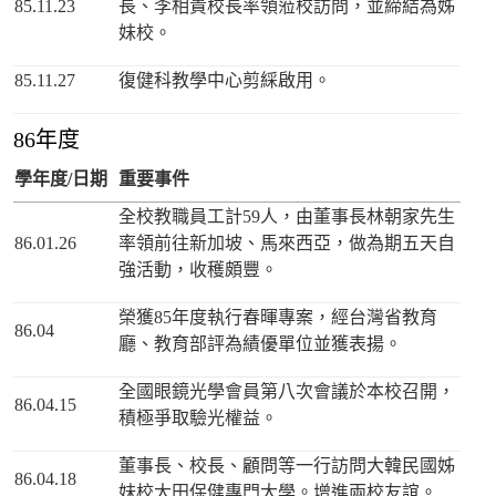
85.11.23
長、李相貴校長率領蒞校訪問，並締結為姊
妹校。
85.11.27
復健科教學中心剪綵啟用。
86年度
學年度/日期
重要事件
全校教職員工計59人，由董事長林朝家先生
86.01.26
率領前往新加坡、馬來西亞，做為期五天自
強活動，收穫頗豐。
榮獲85年度執行春暉專案，經台灣省教育
86.04
廳、教育部評為績優單位並獲表揚。
全國眼鏡光學會員第八次會議於本校召開，
86.04.15
積極爭取驗光權益。
董事長、校長、顧問等一行訪問大韓民國姊
86.04.18
妹校大田保健專門大學。增進兩校友誼。