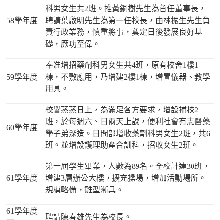
科男女生共2班。推黃銅樹先生為首任董事長，
58學年度
聘請葉啟明先生為第一任校長，由林振生先生負
責行政業務，慎重將事，奠定日後發展良好基
礎，厥功至偉。
奉准增招藥劑科男女生共4班，原有校舍1樓1
59學年度
棟，不敷應用，乃增建2樓1棟，增置儀器、教學
用具。
校譽蒸蒸日上，為滿足各方要求，增設補校2
班，於每週六、日兩天上課，便利社會有志醫藥
60學年度
學子弟深造。日間部增收藥劑科男女生2班，共6
班。並增設護理助產合訓科，招收女生2班。
第一屆學生畢業，人數為89名。全校計達30班，
61學年度
增建3層辦公大樓，擴充操場，增加活動場所。
規模略備，雛型漸具。
61學年度
聘請陳春雄先生為校長。