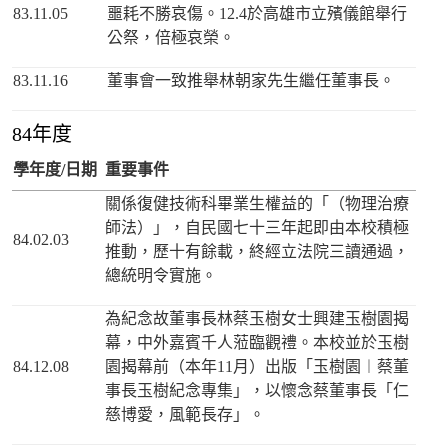
83.11.05
噩耗不勝哀傷。12.4於高雄市立殯儀館舉行
公祭，倍極哀榮。
83.11.16
董事會一致推舉林朝家先生繼任董事長。
84年度
學年度/日期
重要事件
關係復健技術科畢業生權益的「（物理治療
師法）」，自民國七十三年起即由本校積極
84.02.03
推動，歷十有餘載，終經立法院三讀通過，
總統明令實施。
為紀念故董事長林蔡玉樹女士興建玉樹園揭
幕，中外嘉賓千人蒞臨觀禮。本校並於玉樹
84.12.08
園揭幕前（本年11月）出版「玉樹園︱蔡董
事長玉樹紀念專集」，以懷念蔡董事長「仁
慈博愛，風範長存」。