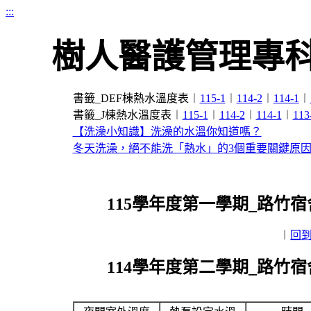
:::
樹人醫護管理專科
書籤_DEF棟熱水溫度表︱
115-1
︱
114-2
︱
114-1
︱
書籤_J棟熱水溫度表︱
115-1
︱
114-2
︱
114-1
︱
113
【洗澡小知識】洗澡的水溫你知道嗎？
冬天洗澡，絕不能洗「熱水」的3個重要關鍵原
115學年度第一學期_路竹宿
︱
回
114學年度第二學期_路竹宿